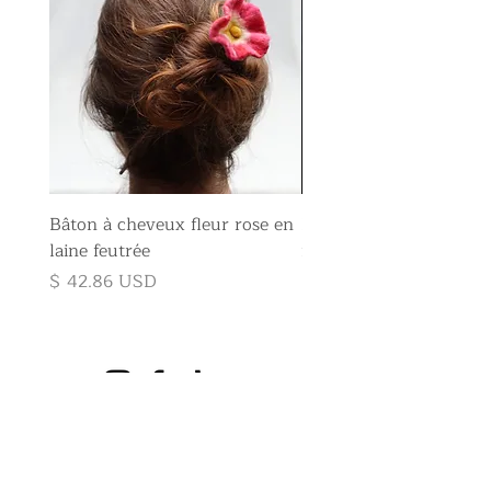
Bâton à cheveux fleur rose en
Broche fleur rose en la
laine feutrée
feutrée
Prix
Prix
$ 42.86 USD
$ 35.71 USD
S'incrire À l'infolettre