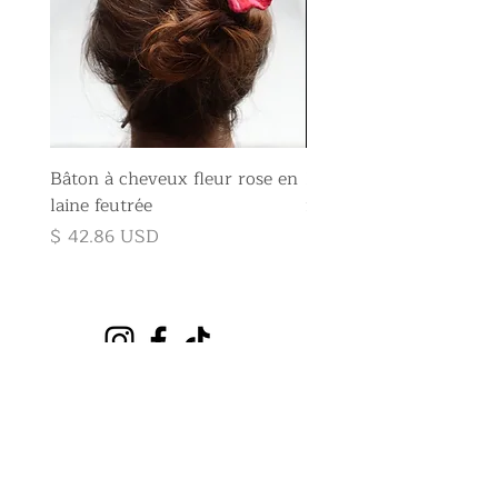
Bâton à cheveux fleur rose en
Broche fleur rose en la
laine feutrée
feutrée
Prix
Prix
$ 42.86 USD
$ 35.71 USD
S'incrire À l'infolettre