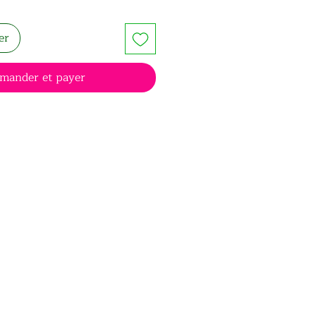
er
mander et payer