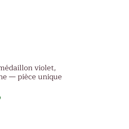
édaillon violet,
une — pièce unique
Prix
D