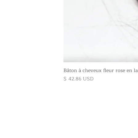
Bâton à cheveux fleur rose en la
Prix
$ 42.86 USD