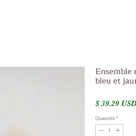
Ensemble m
bleu et ja
$ 39.29 US
Quantité
*