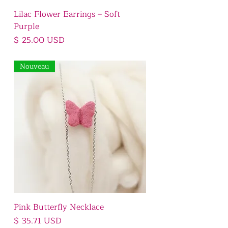
Lilac Flower Earrings – Soft
Purple
Prix
$ 25.00 USD
Nouveau
Pink Butterfly Necklace
Prix
$ 35.71 USD