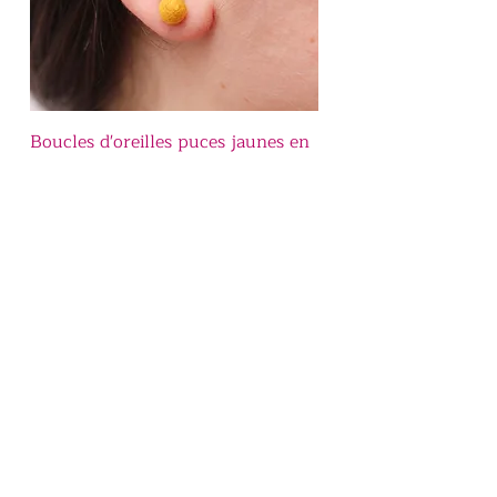
Boucles d'oreilles puces jaunes en
laine feutrée
Prix
$ 17.86 USD
Nouveau