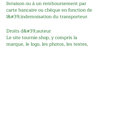
livraison ou à un remboursement par
carte bancaire ou chèque en fonction de
l&#39;indemnisation du transporteur.
Droits d&#39;auteur
Le site tournie.shop, y compris la
marque, le logo, les photos, les textes,
les fichiers vidéo, les éléments
graphiques et toutes autres
informations sont la propriété de
Tournie. Toute reproduction,
modification ou utilisation de ces
éléments est strictement interdite sans
l&#39;accord écrit de Tournie.
Protection des informations
personnelles
Tournie s&#39;engage à respecter votre
droit à la vie privée tel que prescrit par
les lois du Québec et du Canada sur la
protection des renseignements