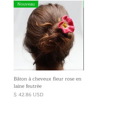
Nouveau
Nouveau
Bâton à cheveux fleur rose en
Broche fleur rose en la
laine feutrée
feutrée
Prix
Prix
$ 42.86 USD
$ 35.71 USD