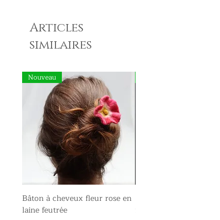
Articles
similaires
Nouveau
Nouveau
Bâton à cheveux fleur rose en
Broche fleur rose en la
laine feutrée
feutrée