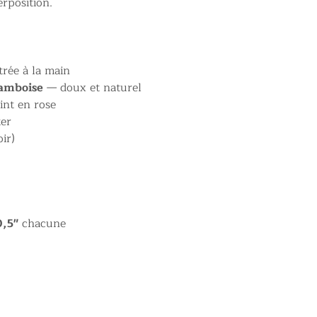
rposition.
trée à la main
ramboise
— doux et naturel
int en rose
ter
ir)
0,5"
chacune