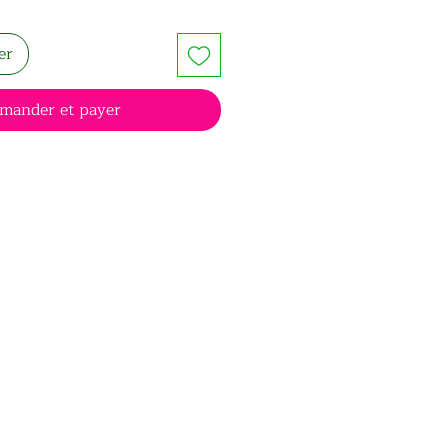
er
mander et payer