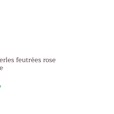
erles feutrées rose
e
Prix
D