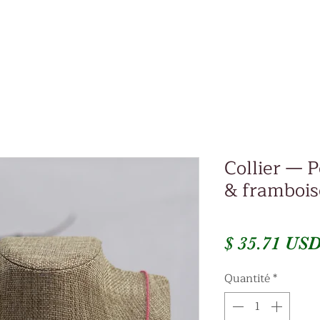
Collier — P
& frambois
$ 35.71 US
Quantité
*