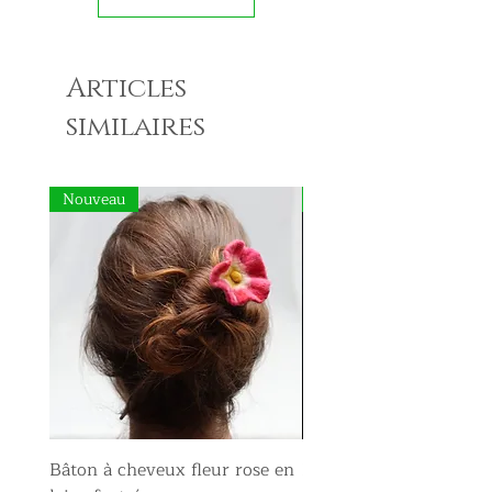
Articles
similaires
Nouveau
Nouveau
Bâton à cheveux fleur rose en
Broche fleur rose en la