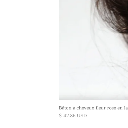
Bâton à cheveux fleur rose en la
Prix
$ 42.86 USD