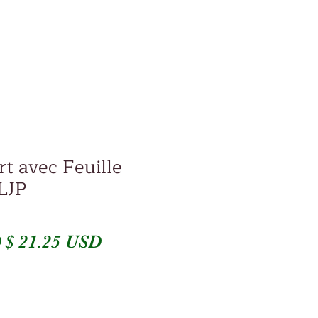
rt avec Feuille
LJP
Prix
Prix
D
$ 21.25 USD
original
promotionnel