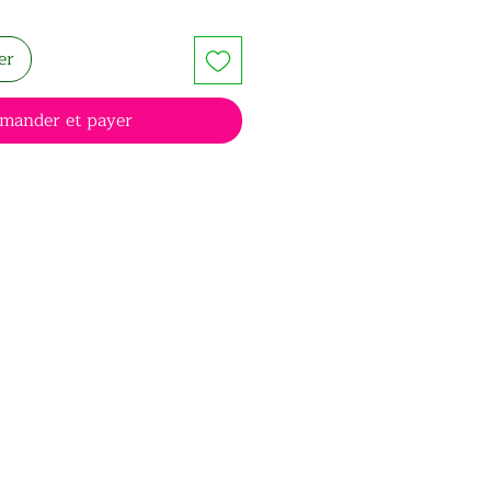
er
mander et payer