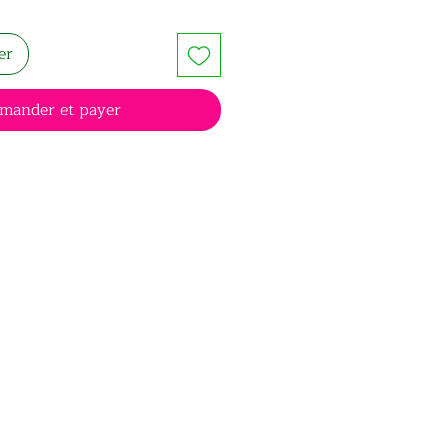
er
mander et payer