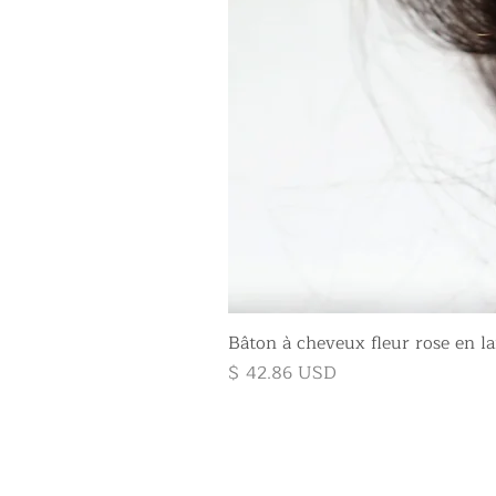
Bâton à cheveux fleur rose en la
Prix
$ 42.86 USD