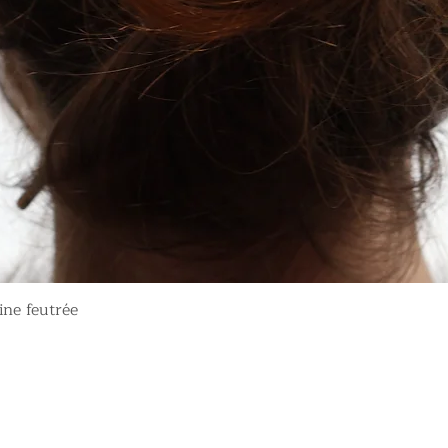
Aperçu rapide
ine feutrée