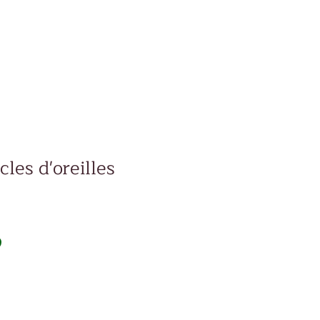
cles d'oreilles
Prix
D