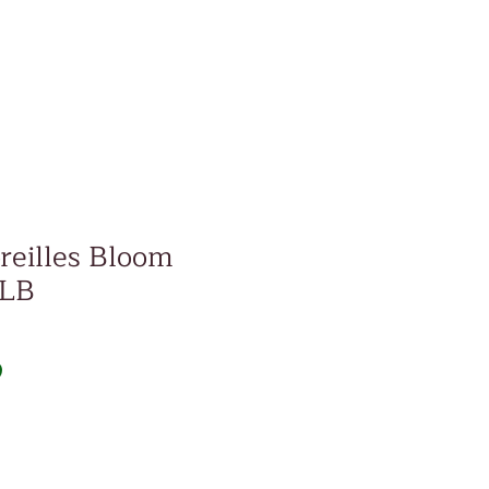
oreilles Bloom
LLB
Prix
D