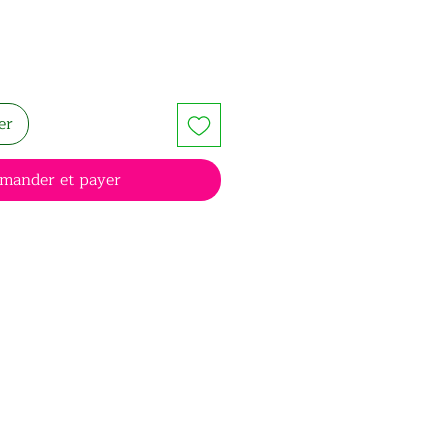
er
mander et payer