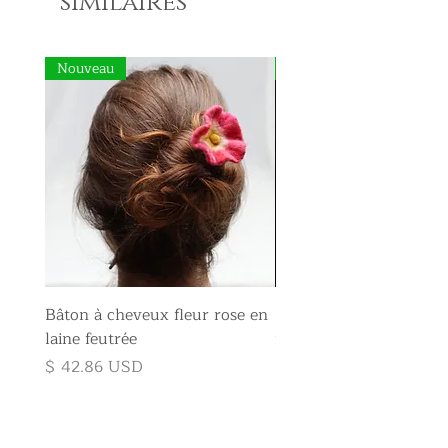
similaires
Nouveau
Nouveau
Bâton à cheveux fleur rose en
Broche fleur rose en la
laine feutrée
feutrée
Prix
Prix
$ 42.86 USD
$ 35.71 USD