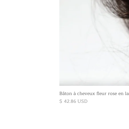
Bâton à cheveux fleur rose en la
Prix
$ 42.86 USD