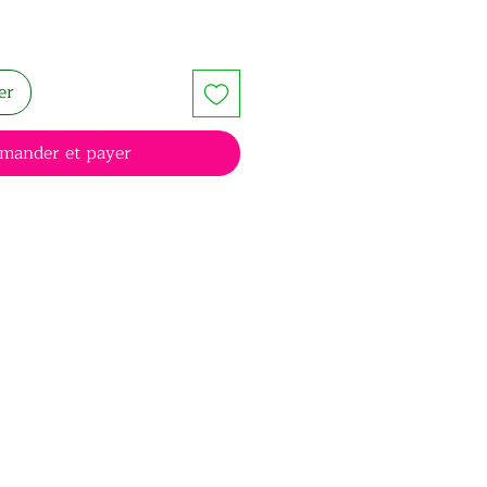
er
mander et payer