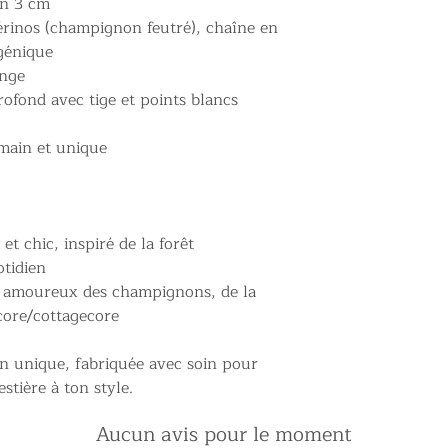
on 3 cm
rinos (champignon feutré), chaîne en
génique
onge
ofond avec tige et points blancs
 main et unique
et chic, inspiré de la forêt
otidien
s amoureux des champignons, de la
core/cottagecore
on unique, fabriquée avec soin pour
stière à ton style.
Aucun avis pour le moment