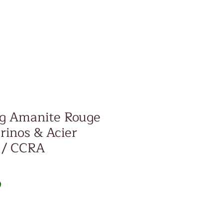
ng Amanite Rouge
rinos & Acier
 / CCRA
Prix
D