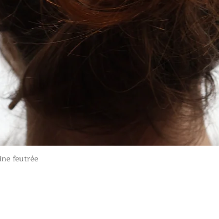
Aperçu rapide
ine feutrée