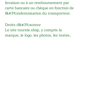
livraison ou à un remboursement par
carte bancaire ou chèque en fonction de
l&#39;indemnisation du transporteur.
Droits d&#39;auteur
Le site tournie.shop, y compris la
marque, le logo, les photos, les textes,
les fichiers vidéo, les éléments
graphiques et toutes autres
informations sont la propriété de
Tournie. Toute reproduction,
modification ou utilisation de ces
éléments est strictement interdite sans
l&#39;accord écrit de Tournie.
Protection des informations
personnelles
Tournie s&#39;engage à respecter votre
droit à la vie privée tel que prescrit par
les lois du Québec et du Canada sur la
protection des renseignements